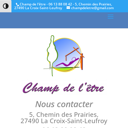
Champ de l'être - 06 13 88 08 42 - 5, Chemin des Prairies,
Passer en contraste élevé
27490 La Croix-Saint-Leufroy
champdeletre@gmail.com
Changer la taille de la police
Nous contacter
5, Chemin des Prairies,
27490 La Croix-Saint-Leufroy