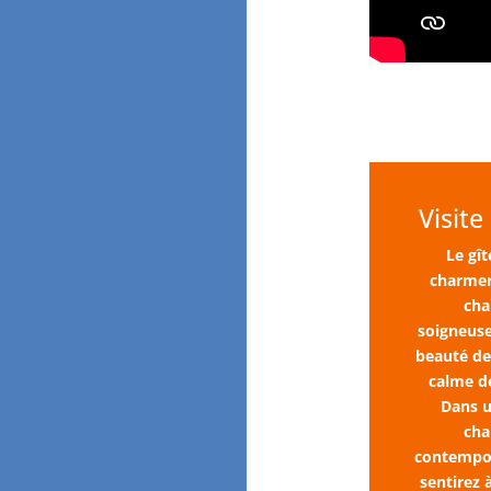
Visite
Le gî
charmer
cha
soigneuse
beauté de 
calme d
Dans 
cha
contempor
sentirez 