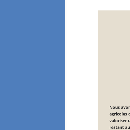
Nous avon
agricoles 
valoriser 
restant au