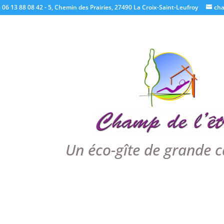
 06 13 88 08 42 - 5, Chemin des Prairies, 27490 La Croix-Saint-Leufroy
ch
Un éco-gîte de grande c