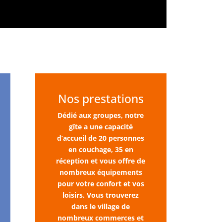
Nos prestations
Dédié aux groupes, notre
gîte a une capacité
d’accueil de 20 personnes
en couchage, 35 en
réception et vous offre de
nombreux équipements
pour votre confort et vos
loisirs. Vous trouverez
dans le village de
nombreux commerces et