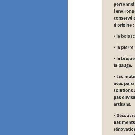
personnel
l’environ
conservé 
d’origine :
•
le bois (
•
la pierre
•
la brique
la bauge.
•
Les maté
avec parci
solutions 
pas envisa
artisans.
• Découvr
bâtiments 
rénovation