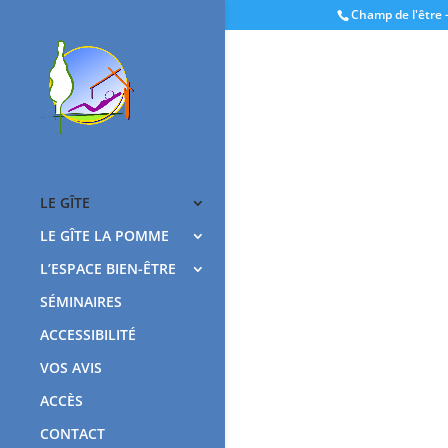
Champ de l'être -
Passer en contraste élevé
Changer la taille de la police
LE GÎTE
LE GÎTE LA POMME
L’ESPACE BIEN-ÊTRE
SÉMINAIRES
ACCESSIBILITÉ
VOS AVIS
ACCÈS
CONTACT