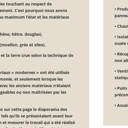
les touchant au respect de
• Prod
nement. C’est pourquoi nous avons
pannea
au maximum l’état et les matériaux
•
Chauf
chêne, hêtre, douglas),
•
Isola
ouate 
 (moellon, grès et silex),
•
Récup
 et la terre crue selon la technique de
non al
•
Venti
riaux « modernes » ont été utilisés
statiq
monie, et seulement lorsque les
avec les anciens matériaux n’étaient
•
Puits
geables ou non maîtrisées par les
précon
•
Assai
ez sur
cette page le diaporama des
tels qu’ils se présentaient avant leur
 et mesurer le travail qui a été réalisé