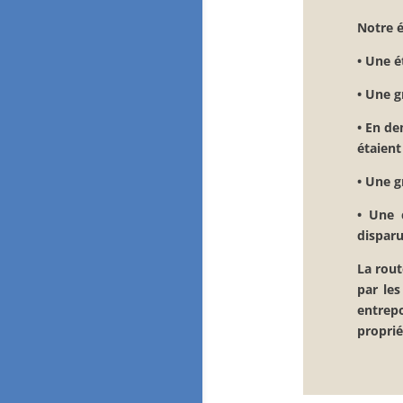
Notre é
•
Une ét
• Une g
• En de
étaien
• Une g
• Une 
disparu
La rout
par les
entrepo
proprié