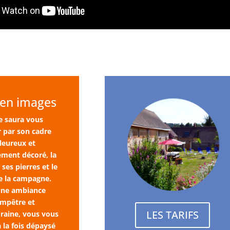
 en images
te saura vous
 par son cadre
leureux et
ment décoré, la
ses pierres et le
e la campagne.
une ambiance
mpêtre et
LES TARIFS
aine, vous vous
à la fois dépaysé